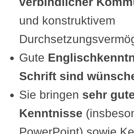
verbindlicher Kommu
und konstruktivem
Durchsetzungsvermö
Gute
Englischkenntn
Schrift sind wünsch
Sie bringen
sehr gute
Kenntnisse
(insbeson
PowerPoint) sowie K