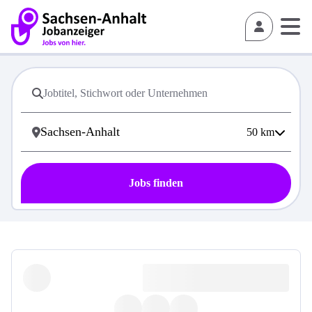
50
km
Jobs finden