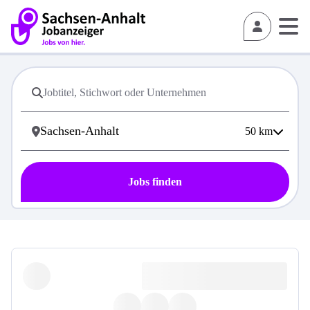
50
km
Jobs finden