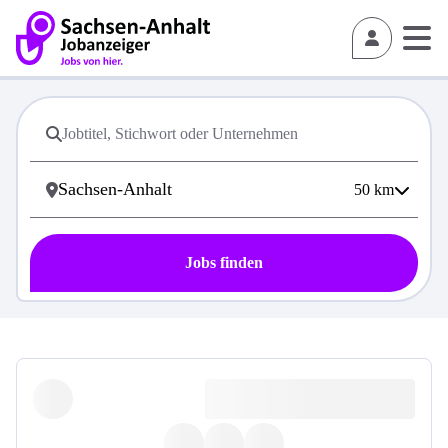
50
km
Jobs finden