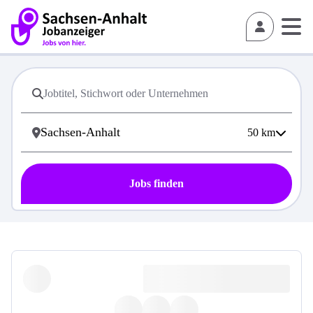
50
km
Jobs finden