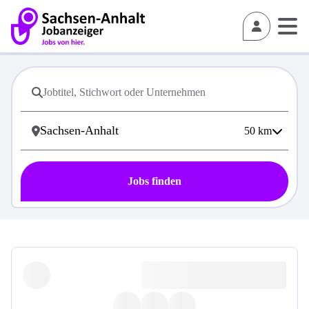
50
km
Jobs finden