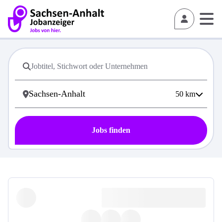
50
km
Jobs finden