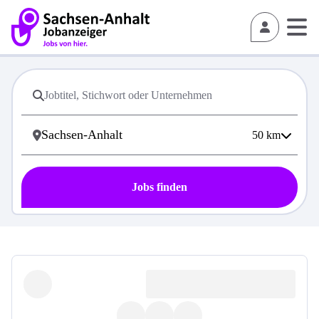
50
km
Jobs finden