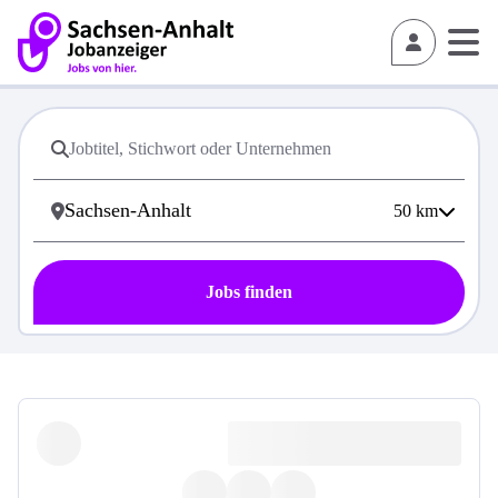
50
km
Jobs finden