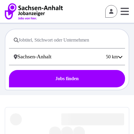
50
km
Jobs finden