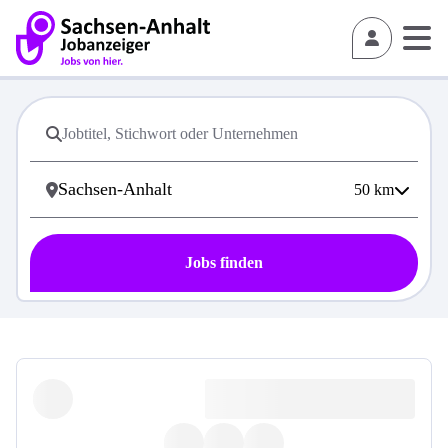
50
km
Jobs finden