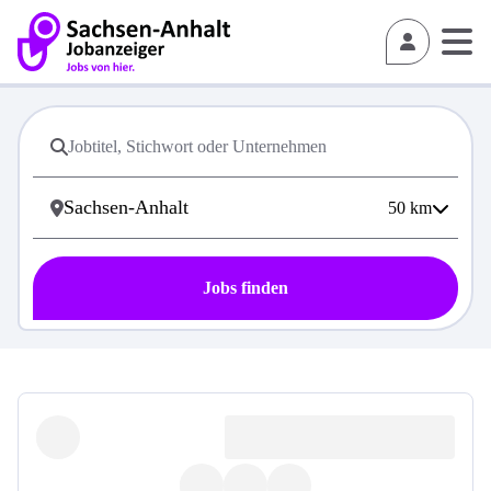
50
km
Jobs finden