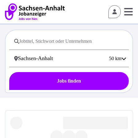
50
km
Jobs finden