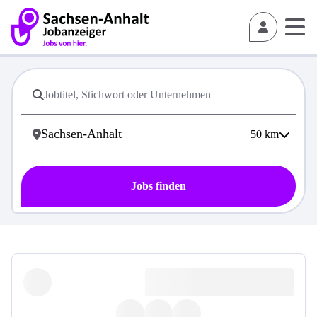
50
km
Jobs finden