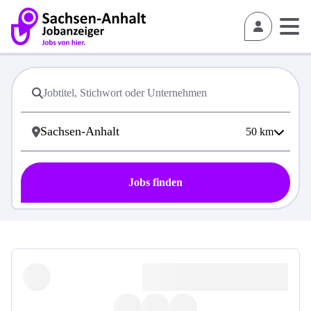
50
km
Jobs finden