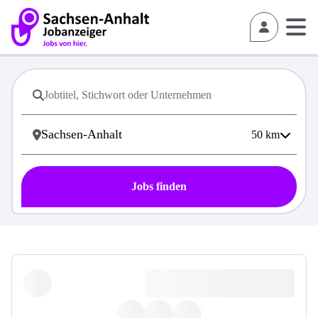
50
km
Jobs finden