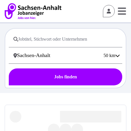
50
km
Jobs finden