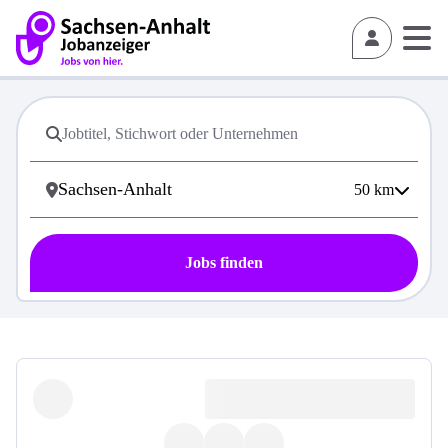
50
km
Jobs finden