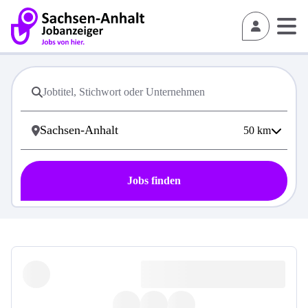
50
km
Jobs finden