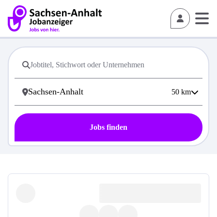
50
km
Jobs finden