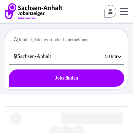
50
km
Jobs finden