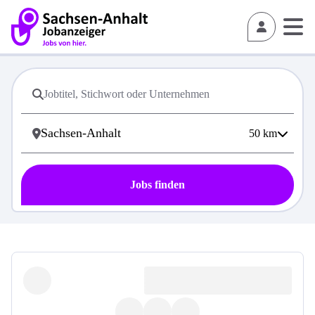
50
km
Jobs finden