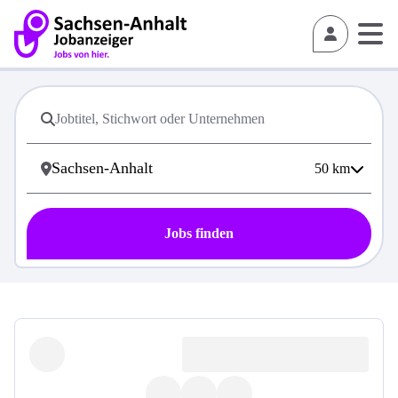
50
km
Jobs finden