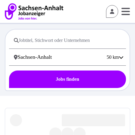
50
km
Jobs finden