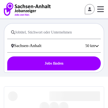
50
km
Jobs finden