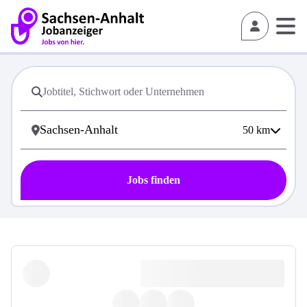
50
km
Jobs finden