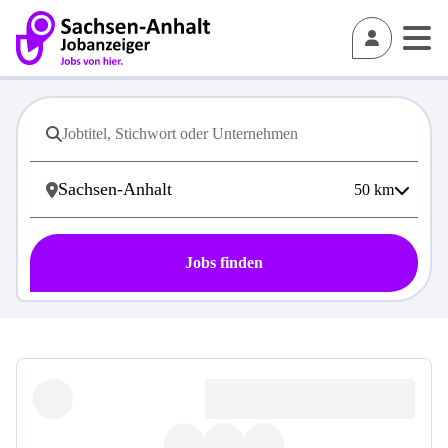
50
km
Jobs finden