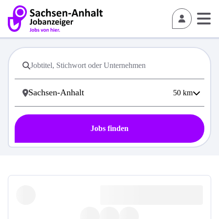
50
km
Jobs finden