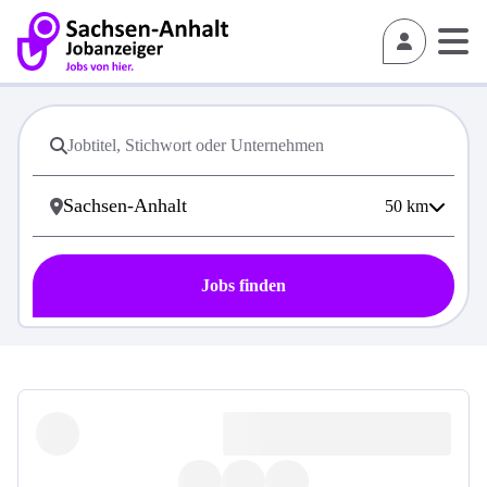
50
km
Jobs finden