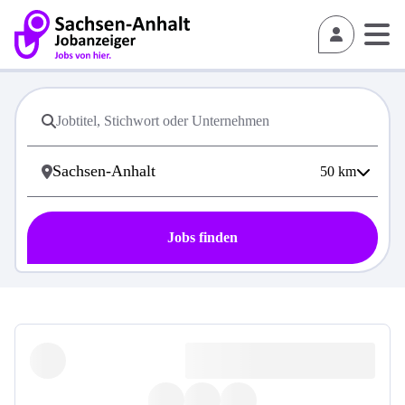
50
km
Jobs finden