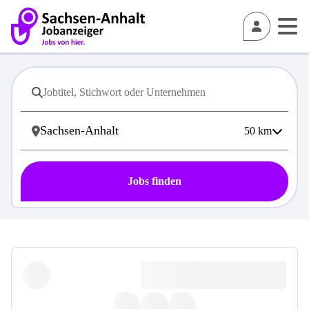
50
km
Jobs finden