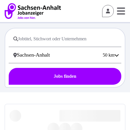
50
km
Jobs finden