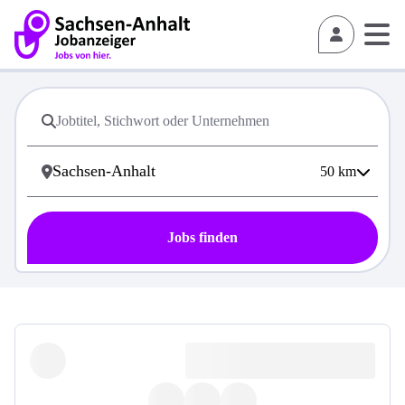
50
km
Jobs finden