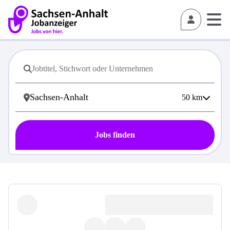
50
km
Jobs finden