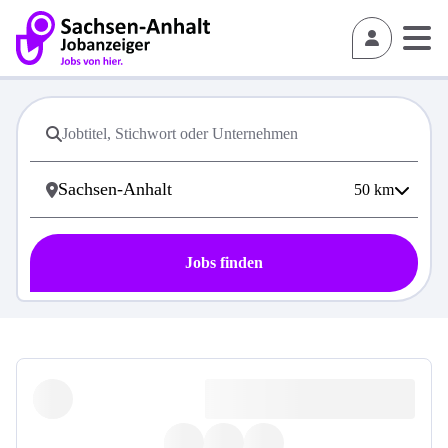
50
km
Jobs finden