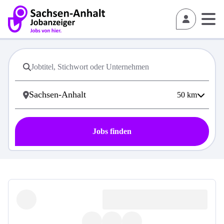
50
km
Jobs finden