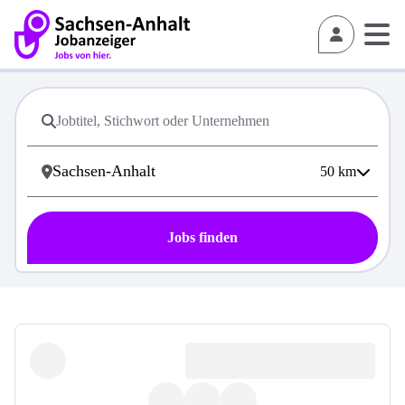
50
km
Jobs finden