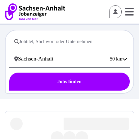
50
km
Jobs finden