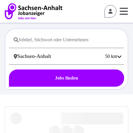
50
km
Jobs finden