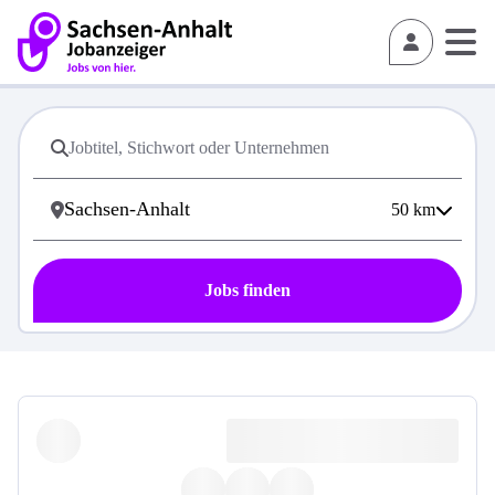
50
km
Jobs finden