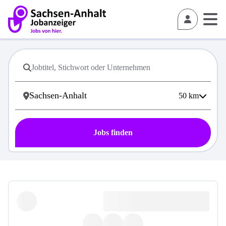
50
km
Jobs finden