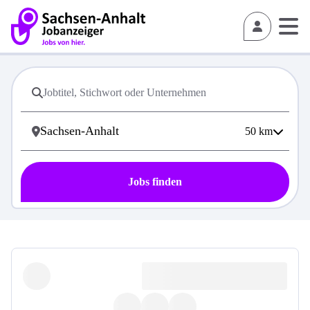
50
km
Jobs finden