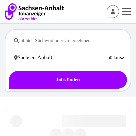
50
km
Jobs finden