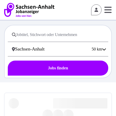
50
km
Jobs finden