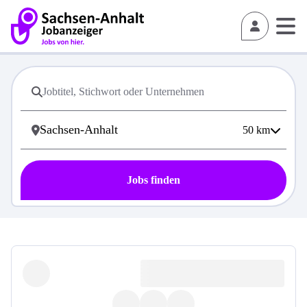
50
km
Jobs finden