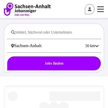
50
km
Jobs finden