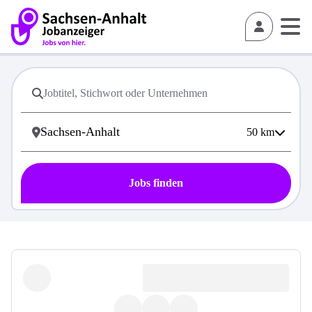
50
km
Jobs finden