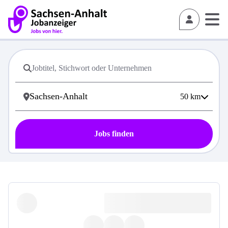
50
km
Jobs finden