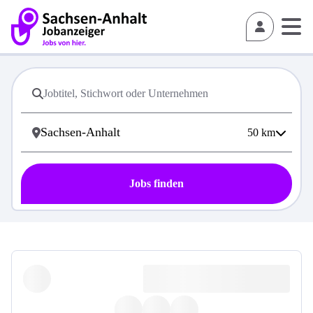
50
km
Jobs finden