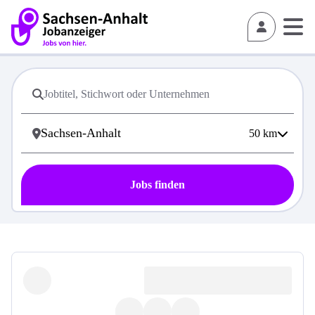
50
km
Jobs finden